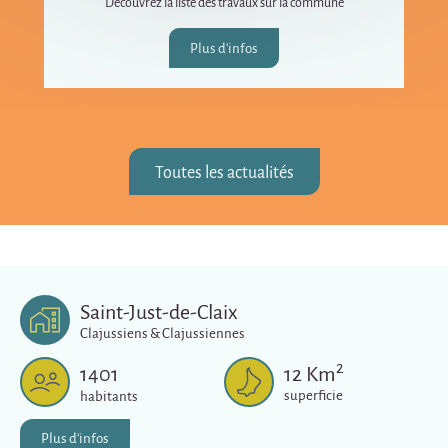
Découvrez la liste des travaux sur la commune
Plus d'infos
Toutes les actualités
Saint-Just-de-Claix
Clajussiens & Clajussiennes
2
1401
12
Km
superficie
habitants
Plus d'infos