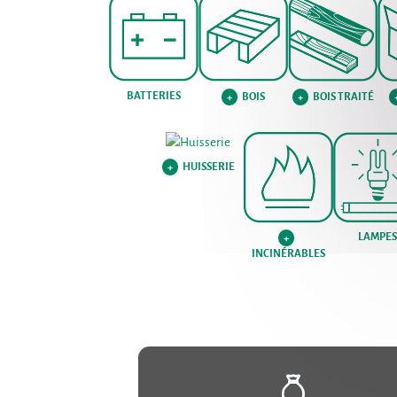
BATTERIES
BOIS
BOIS TRAITÉ
+
+
HUISSERIE
+
LAMPE
+
INCINÉRABLES