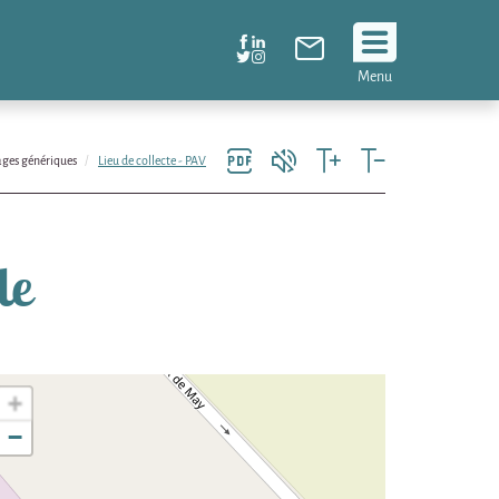
Suivez
Menu
nous
!
ges génériques
Lieu de collecte - PAV
le
+
−