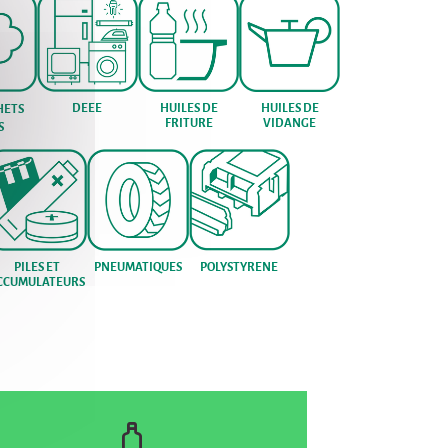
DEEE
HUILES DE
HUILES DE
HETS
FRITURE
VIDANGE
S
PILES ET
PNEUMATIQUES
POLYSTYRENE
CCUMULATEURS