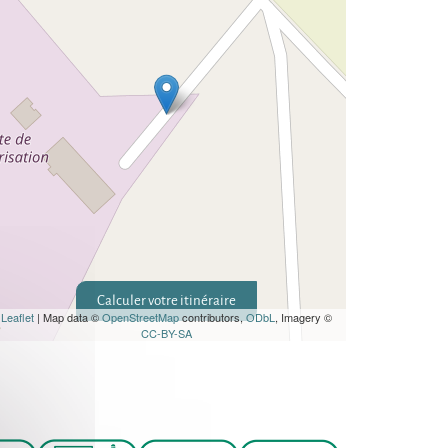
Calculer votre itinéraire
Leaflet
| Map data ©
OpenStreetMap
contributors,
ODbL
, Imagery ©
CC-BY-SA