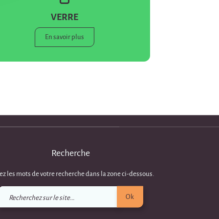
VERRE
En savoir plus
Recherche
ez les mots de votre recherche dans la zone ci-dessous.
Recherchez
Ok
sur
le