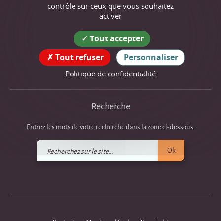
contrôle sur ceux que vous souhaitez
22 place de l'Église
activer
38680 Saint-Just-de-Claix
Tout accepter
tél : 04 75 48 43 67
Tout refuser
Personnaliser
Suivez nous !
Politique de confidentialité
Recherche
Entrez les mots de votre recherche dans la zone ci-dessous.
Recherchez
Ok
sur
le
site