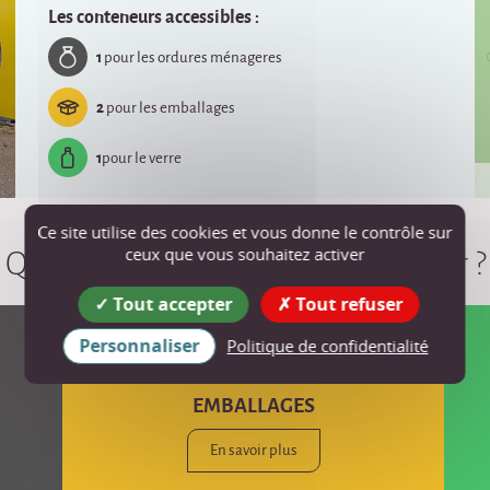
Les conteneurs accessibles :
1
pour les ordures ménageres
2
pour les emballages
1
pour le verre
Ce site utilise des cookies et vous donne le contrôle sur
Quels déchets dans quel conteneur ?
ceux que vous souhaitez activer
Tout accepter
Tout refuser
Personnaliser
Politique de confidentialité
EMBALLAGES
En savoir plus