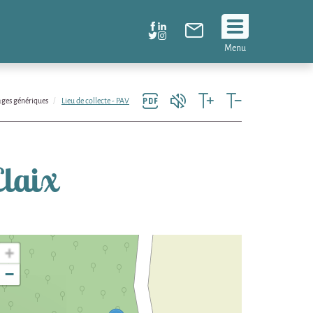
Suivez
Menu
nous
!
ges génériques
Lieu de collecte - PAV
Claix
+
−