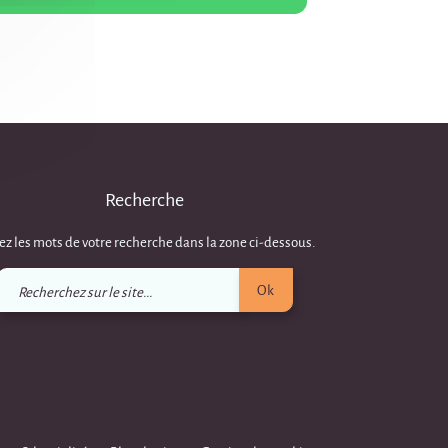
Recherche
ez les mots de votre recherche dans la zone ci-dessous.
Recherchez
Ok
sur
le
site