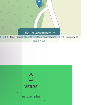
Calculer votre itinéraire
Leaflet
| Map data ©
OpenStreetMap
contributors,
ODbL
, Imagery ©
CC-BY-SA
VERRE
En savoir plus