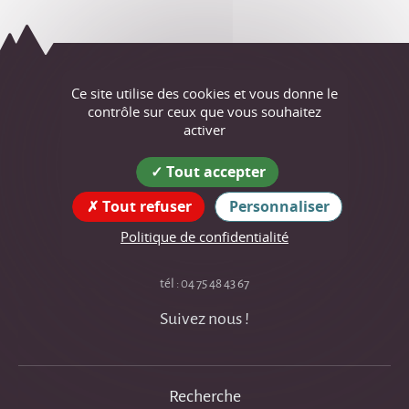
Ce site utilise des cookies et vous donne le
Saint-Just
contrôle sur ceux que vous souhaitez
activer
de-Claix
Tout accepter
Coordonnées
de la mairie
Tout refuser
Personnaliser
22 place de l'Église
Politique de confidentialité
38680 Saint-Just-de-Claix
tél : 04 75 48 43 67
Suivez nous !
Recherche