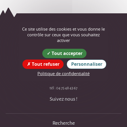
Ce site utilise des cookies et vous donne le
Saint-Just
contrôle sur ceux que vous souhaitez
activer
de-Claix
Tout accepter
Coordonnées
de la mairie
Tout refuser
Personnaliser
22 place de l'Église
Politique de confidentialité
38680 Saint-Just-de-Claix
tél : 04 75 48 43 67
Suivez nous !
Recherche